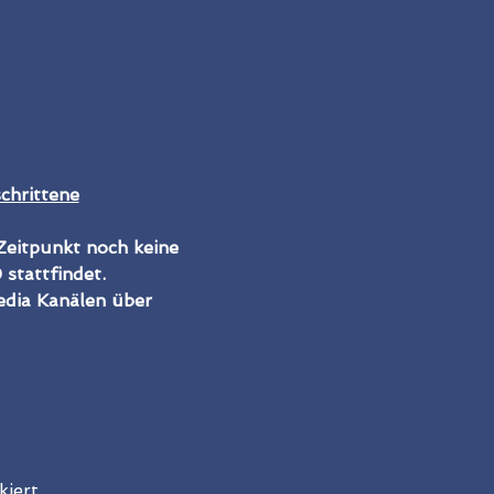
chrittene
eitpunkt noch keine 
stattfindet.
edia Kanälen über 
iert.