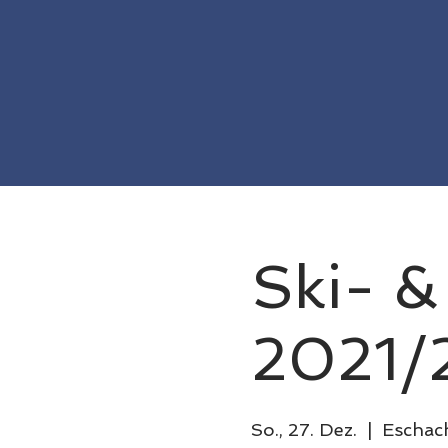
Ski- 
2021/
So., 27. Dez.
  |  
Eschach