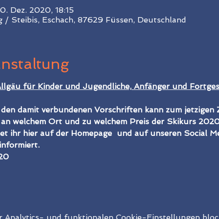
0. Dez. 2020, 18:15
 / Steibis, Eschach, 87629 Füssen, Deutschland
anstaltung
lgäu für Kinder und Jugendliche, Anfänger und Fortges
den damit verbundenen Vorschriften kann zum jetzigen Z
n welchem Ort und zu welchem Preis der Skikurs 2020 
et ihr hier auf der Homepage  und auf unseren Social M
informiert.
020
Analytics- und funktionalen Cookie-Einstellungen block